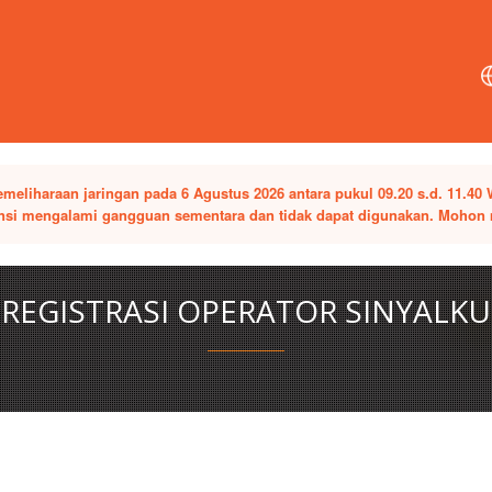
iharaan jaringan pada 6 Agustus 2026 antara pukul 09.20 s.d. 11.40 W
tensi mengalami gangguan sementara dan tidak dapat digunakan. Mohon
REGISTRASI OPERATOR SINYALKU