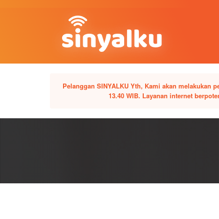
Pelanggan SINYALKU Yth, Kami akan melakukan pemel
13.40 WIB. Layanan internet berpo