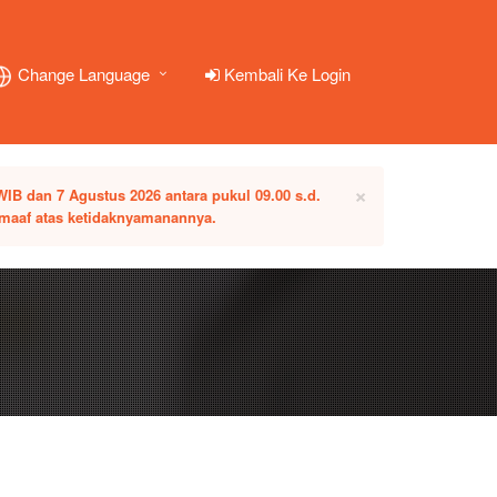
Change Language
Kembali Ke Login
×
IB dan 7 Agustus 2026 antara pukul 09.00 s.d.
 maaf atas ketidaknyamanannya.