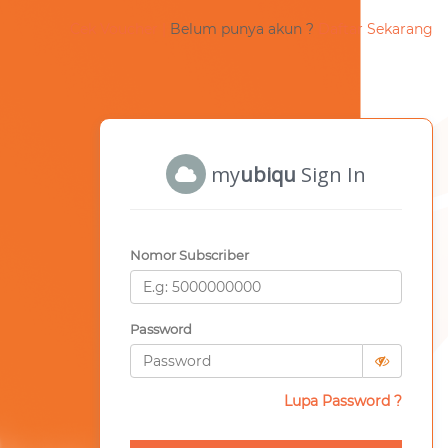
Cek Voucher |
Belum punya akun ?
Daftar Sekarang
my
ubiqu
Sign In
Nomor Subscriber
Password
Lupa Password ?